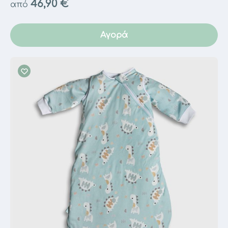
46,90
€
από
Αγορά