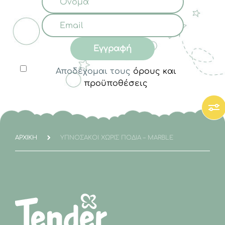
για μεγαλύτερη ευελιξία κινήσεων, στην
Tender
θα βρείτε τον ιδανικό.
Εγγραφή
Αποδέχομαι τους
όρους και
προϋποθέσεις
ΑΡΧΙΚΉ
ΥΠΝΌΣΑΚΟΙ ΧΩΡΊΣ ΠΌΔΙΑ – MARBLE