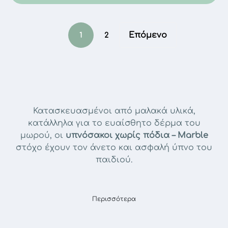
Επόμενο
1
2
Κατασκευασμένοι από μαλακά υλικά,
κατάλληλα για το ευαίσθητο δέρμα του
μωρού, οι
υπνόσακοι χωρίς πόδια –
Marble
στόχο έχουν τον άνετο και ασφαλή ύπνο του
παιδιού.
Περισσότερα
Σύμφωνα με τους παιδιάτρους, ένας
υπνόσακος χωρίς πόδια
είναι ιδανικός για
βρέφη από 0 έως 36 μηνών, καθώς θεωρείται