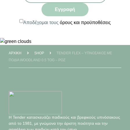
Εγγραφή
Αποδέχομαι τους
όρους και προϋποθέσεις
ΑΡΧΙΚΉ
SHOP
TENDER FLEX – ΥΠΝΌΣΑΚΟΣ ΜΕ
ΠΌΔΙΑ WOODLAND 0.5 TOG – ΡΟΖ
Η Tender κατασκευάζει παιδικούς και βρεφικούς υπνόσακους
από το 1981, με γνώμονα την άριστη ποιότητα και την
ασφάλεια των παιδιών κατά τον ύπνο.