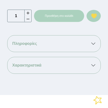
Tender
Προσθήκη στο καλάθι
Flex
-
Υπνόσακος
με
πόδια
Πληροφορίες
Woodland
0.5
Tog
-
Χαρακτηριστικά
Ροζ
ποσότητα