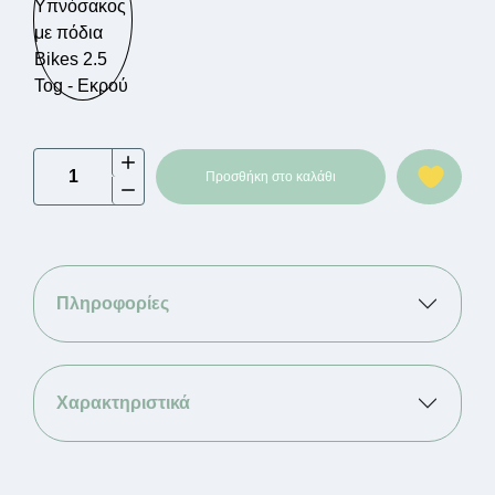
Tender
Προσθήκη στο καλάθι
Classic
-
Υπνόσακος
με
πόδια
Πληροφορίες
Bikes
2.5
Tog
-
Χαρακτηριστικά
Εκρού
ποσότητα