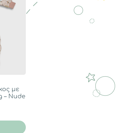
κος με
g – Nude