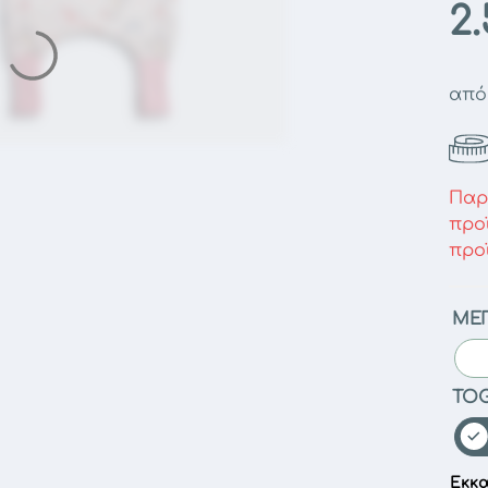
2
απ
Παρ
προ
προ
ΜΈ
TO
Εκκ