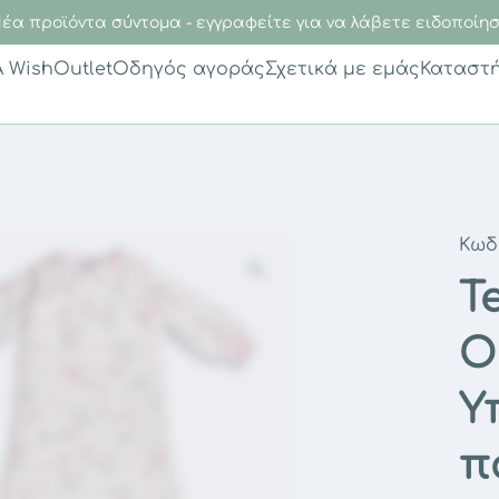
έα προϊόντα σύντομα - εγγραφείτε για να λάβετε ειδοποίη
A Wish
Outlet
Οδηγός αγοράς
Σχετικά με εμάς
Καταστ
Κωδ
T
O
Υ
π