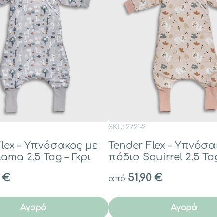
SKU: 2721-2
Flex – Υπνόσακος με
Tender Flex – Υπνόσα
ama 2.5 Tog – Γκρι
πόδια Squirrel 2.5 To
0
€
51,90
€
από
Αγορά
Αγορά