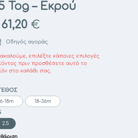
.5 Tog – Εκρού
61,20
€
ό
Οδηγός αγοράς
ακαλούμε, επιλέξτε κάποιες επιλογές
ϊόντος πριν προσθέσετε αυτό το
ϊόν στο καλάθι σας.
ΓΕΘΟΣ
6-18m
18-36m
G
2.5
αθάριση