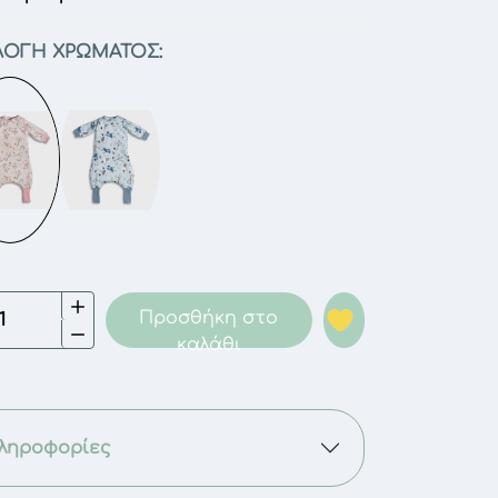
ΛΟΓΉ ΧΡΏΜΑΤΟΣ:
nder
Προσθήκη στο
ex
καλάθι
ganic
νόσακος
ληροφορίες
δια
co