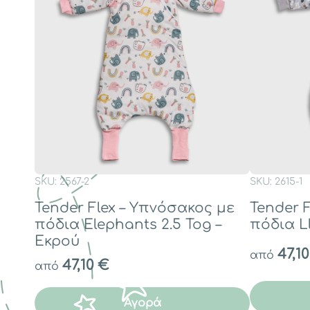
SKU: 2567-2
SKU: 2615-1
Tender Flex – Υπνόσακος με
Tender 
πόδια Elephants 2.5 Tog –
πόδια Ll
Εκρού
47,1
από
47,10
€
από
Αγορά