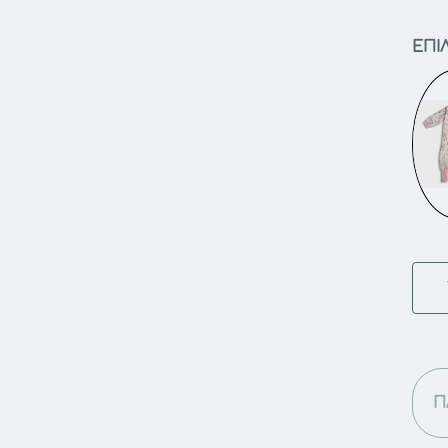
ΕΠΙ
Te
Fl
Or
-
Υπ
με
Π
πό
E