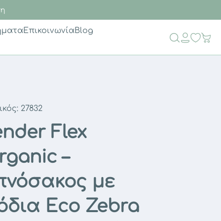
ση
ήματα
Επικοινωνία
Blog
ικός:
27832
ender Flex
rganic –
πνόσακος με
όδια Eco Zebra