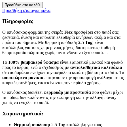
Προσθήκη στο καλάθι
Προσθήκη στα αγαπημένα
Πληροφορίες
Ο υπνόσακος-φορμάκι της σειράς
Flex
προσφέρει στο παιδί σας
ζεστασιά, άνεση και απόλυτη ελευθερία κινήσεων ακόμα και στα
πρώτα του βήματα. Με θερμική απόδοση
2.5 Tog
, είναι
κατάλληλος για τους χειμερινούς μήνες, διατηρώντας σταθερή
θερμοκρασία σώματος χωρίς τον κίνδυνο να ξεσκεπαστεί.
Το
100% βαμβακερό ύφασμα
είναι εξαιρετικά μαλακό και φιλικό
προς το δέρμα, ενώ ο σχεδιασμός με
αντιολισθητικά καλτσάκια
στα ποδαράκια ενισχύει την ασφάλεια κατά τη βάδιση στο σπίτι. Τα
αποσπώμενα μανίκια
επιτρέπουν την προσαρμογή ανάλογα με τις
καιρικές συνθήκες, επεκτείνοντας την περίοδο χρήσης.
Ο υπνόσακος διαθέτει
φερμουάρ με προστασία
που φτάνει μέχρι
τα πόδια, διευκολύνοντας την εφαρμογή και την αλλαγή πάνας,
χωρίς να ενοχλεί το παιδί.
Χαρακτηριστικά:
Θερμική απόδοση:
2.5 Tog κατάλληλη για τους