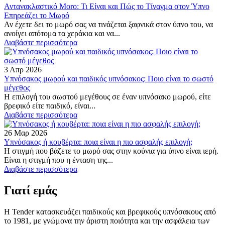
Αντανακλαστικό Moro: Τι Είναι και Πώς το Τίναγμα στον Ύπνο
Επηρεάζει το Μωρό
Αν έχετε δει το μωρό σας να τινάζεται ξαφνικά στον ύπνο του, να
ανοίγει απότομα τα χεράκια και να...
Διαβάστε περισσότερα
3 Απρ 2026
Υπνόσακος μωρού και παιδικός υπνόσακος: Ποιο είναι το σωστό
μέγεθος
Η επιλογή του σωστού μεγέθους σε έναν υπνόσακο μωρού, είτε
βρεφικό είτε παιδικό, είναι...
Διαβάστε περισσότερα
26 Μαρ 2026
Υπνόσακος ή κουβέρτα: ποια είναι η πιο ασφαλής επιλογή;
Η στιγμή που βάζετε το μωρό σας στην κούνια για ύπνο είναι ιερή.
Είναι η στιγμή που η ένταση της...
Διαβάστε περισσότερα
Γιατί εμάς
Η Tender κατασκευάζει παιδικούς και βρεφικούς υπνόσακους από
το 1981, με γνώμονα την άριστη ποιότητα και την ασφάλεια των