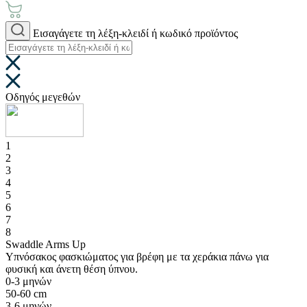
Εισαγάγετε τη λέξη-κλειδί ή κωδικό προϊόντος
Οδηγός μεγεθών
1
2
3
4
5
6
7
8
Swaddle Arms Up
Υπνόσακος φασκιώματος για βρέφη με τα χεράκια πάνω για
φυσική και άνετη θέση ύπνου.
0-3 μηνών
50-60 cm
3-6 μηνών