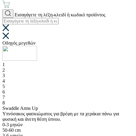
Εισαγάγετε τη λέξη-κλειδί ή κωδικό προϊόντος
Οδηγός μεγεθών
1
2
3
4
5
6
7
8
Swaddle Arms Up
Υπνόσακος φασκιώματος για βρέφη με τα χεράκια πάνω για
φυσική και άνετη θέση ύπνου.
0-3 μηνών
50-60 cm
3-6 μηνών