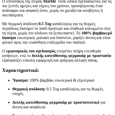
Ο υπνόσακος της σειράς
Marble
είναι ειδικά σχεδιασμένος για τις
πιο ζεστές ημέρες και νύχτες του χρόνου, προσφέροντας έναν
ανάλαφρο και ασφαλή ύπνο, χωρίς να χρειάζεται κουβέρτες ή
σκεπάσματα.
Με θερμική απόδοση
0.5 Tog
κατάλληλος για τις θερμές
περιόδους διατηρεί το παιδί δροσερό και σταθερά καλυμμένο όλη
τη νύχτα, χωρίς τον κίνδυνο να ξεσκεπαστεί. Το
100% βαμβακερό
ύφασμα
εσωτερικά, μαλακό και διαπνέον, χαρίζει άνεση και είναι
φιλικό προς την ευαίσθητη επιδερμίδα του παιδιού.
Ο
εργονομικός του σχεδιασμός
επιτρέπει πλήρη ελευθερία
κινήσεων, ενώ το
διπλής κατεύθυνσης φερμουάρ με προστασία
εξασφαλίζει εύκολη εφαρμογή και γρήγορη αλλαγή πάνας.
Χαρακτηριστικά:
Ύφασμα:
100% βαμβάκι εσωτερικά & εξωτερικά
Θερμική απόδοση:
0.5 Tog κατάλληλος για τις θερμές
εποχές
Διπλής κατεύθυνσης φερμουάρ με προστατευτικό
για
άνεση και ασφάλεια