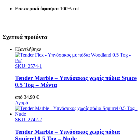
Εσωτερικό ύφασμα:
100% cot
Σχετικά προϊόντα
Εξαντλήθηκε
SKU: 2574-1
Tender Marble – Υπνόσακος χωρίς πόδια Space
0.5 Tog – Μέντα
από
34,90
€
Αγορά
SKU: 2742-2
Tender Marble – Υπνόσακος χωρίς πόδια
Squirrel 0.5 Tog – Nude