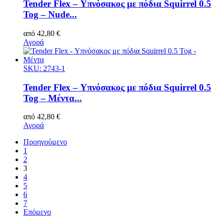
Tender Flex – Υπνόσακος με πόδια Squirrel 0.5
Tog – Nude...
από
42,80
€
Αγορά
SKU: 2743-1
Tender Flex – Υπνόσακος με πόδια Squirrel 0.5
Tog – Μέντα...
από
42,80
€
Αγορά
Προηγούμενο
1
2
3
4
5
6
7
Επόμενο