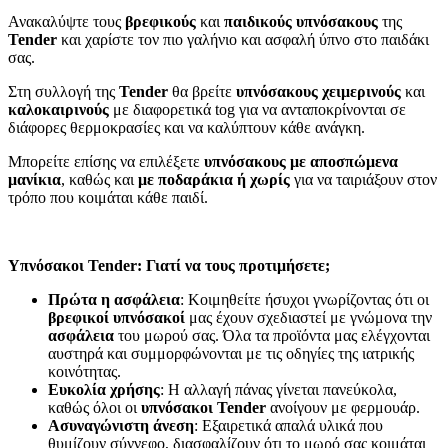
Ανακαλύψτε τους
βρεφικούς
και
παιδικούς υπνόσακους
της
Tender
και χαρίστε τον πιο γαλήνιο και ασφαλή ύπνο στο παιδάκι
σας.
Στη συλλογή της
Tender
θα βρείτε
υπνόσακους χειμερινούς
και
καλοκαιρινούς
με διαφορετικά tog για να ανταποκρίνονται σε
διάφορες θερμοκρασίες και να καλύπτουν κάθε ανάγκη.
Μπορείτε επίσης να επιλέξετε
υπνόσακους με
αποσπώμενα
μανίκια
, καθώς και
με ποδαράκια ή χωρίς
για να ταιριάξουν στον
τρόπο που κοιμάται κάθε παιδί.
Υπνόσακοι Tender: Γιατί να τους προτιμήσετε;
Πρώτα η ασφάλεια
: Κοιμηθείτε ήσυχοι γνωρίζοντας ότι οι
βρεφικοί υπνόσακοί
μας έχουν σχεδιαστεί με γνώμονα την
ασφάλεια
του μωρού σας. Όλα τα προϊόντα μας ελέγχονται
αυστηρά και συμμορφώνονται με τις οδηγίες της ιατρικής
κοινότητας.
Ευκολία χρήσης
: Η αλλαγή πάνας γίνεται πανεύκολα,
καθώς όλοι οι
υπνόσακοι
Tender
ανοίγουν με φερμουάρ.
Ασυναγώνιστη άνεση
: Εξαιρετικά απαλά υλικά που
θυμίζουν σύννεφο, διασφαλίζουν ότι το μωρό σας κοιμάται