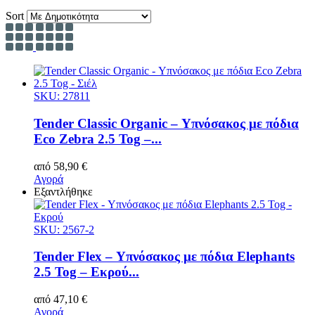
Sort
SKU: 27811
Tender Classic Organic – Υπνόσακος με πόδια
Eco Zebra 2.5 Tog –...
από
58,90
€
Αγορά
Εξαντλήθηκε
SKU: 2567-2
Tender Flex – Υπνόσακος με πόδια Elephants
2.5 Tog – Εκρού...
από
47,10
€
Αγορά