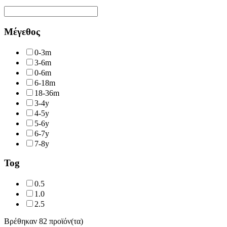
Μέγεθος
0-3m
3-6m
0-6m
6-18m
18-36m
3-4y
4-5y
5-6y
6-7y
7-8y
Tog
0.5
1.0
2.5
Βρέθηκαν 82 προϊόν(τα)