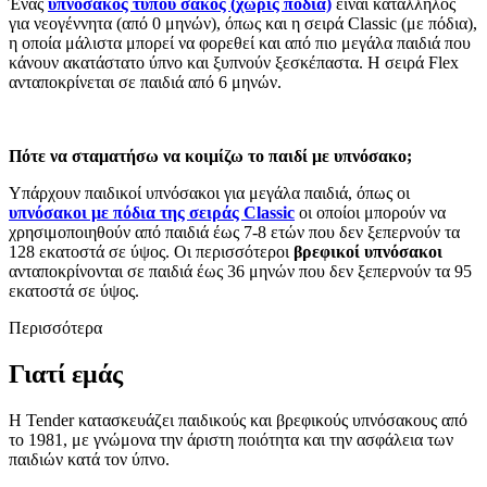
Ένας
υπνόσακος τύπου σάκος (χωρίς πόδια)
είναι κατάλληλος
για νεογέννητα (από 0 μηνών), όπως και η σειρά Classic (με πόδια),
η οποία μάλιστα μπορεί να φορεθεί και από πιο μεγάλα παιδιά που
κάνουν ακατάστατο ύπνο και ξυπνούν ξεσκέπαστα. Η σειρά Flex
ανταποκρίνεται σε παιδιά από 6 μηνών.
Πότε να σταματήσω να κοιμίζω το παιδί με υπνόσακο;
Υπάρχουν παιδικοί υπνόσακοι για μεγάλα παιδιά, όπως οι
υπνόσακοι με πόδια της σειράς
Classic
οι οποίοι μπορούν να
χρησιμοποιηθούν από παιδιά έως 7-8 ετών που δεν ξεπερνούν τα
128 εκατοστά σε ύψος. Οι περισσότεροι
βρεφικοί υπνόσακοι
ανταποκρίνονται σε παιδιά έως 36 μηνών που δεν ξεπερνούν τα 95
εκατοστά σε ύψος.
Περισσότερα
Γιατί εμάς
Η Tender κατασκευάζει παιδικούς και βρεφικούς υπνόσακους από
το 1981, με γνώμονα την άριστη ποιότητα και την ασφάλεια των
παιδιών κατά τον ύπνο.