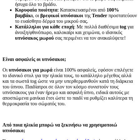
ήσυχα όλο το βράδυ.
Κορυφαία ποιότητα
: Κατασκευασμένοι από
100%
βαμβάκι
, οι
βρεφικοί υπνόσακοι
της
Tender
προστατεύουν
το ευαίσθητο δέρμα του μικρού σας.
Κατάλληλοι για κάθε εποχή
: Με πολλά διαθέσιμα
tog
για
άνοιξη/φθινόπωρο, καλοκαίρι και χειμώνα, ο ιδανικός
υπνόσακος μωρού
σας περιμένει να τον ανακαλύψετε!
Είναι ασφαλείς οι υπνόσακοι;
Οι
υπνόσακοι για μωρά
είναι 100% ασφαλείς, εφόσον επιλέγετε
το ιδανικό στυλ για την ηλικία τους, το κατάλληλο μέγεθος αλλά
και τα σωστά tog ώστε να μην υπερθερμανθούν κατά τη διάρκεια
του ύπνου. Παιδίατροι σε όλον τον κόσμο συνιστούν τους
υπνόσακους για έναν ήρεμο και ασφαλή ύπνο, ειδικά αυτούς με
αποσπώμενα μανίκια έτσι ώστε το παιδί να ρυθμίζει καλύτερα τη
θερμοκρασία του σώματός του.
Από ποια ηλικία μπορώ να ξεκινήσω να χρησιμοποιώ
υπνόσακο;